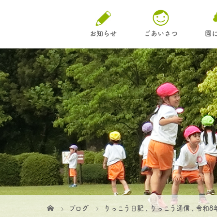
お知らせ
ごあいさつ
園
ブログ
りっこう日記
,
りっこう通信
,
令和8