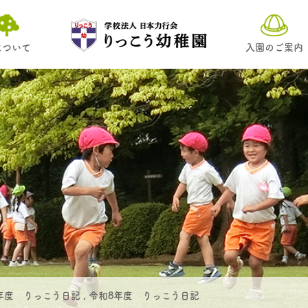
について
入園のご案内
年度 りっこう日記
,
令和8年度 りっこう日記