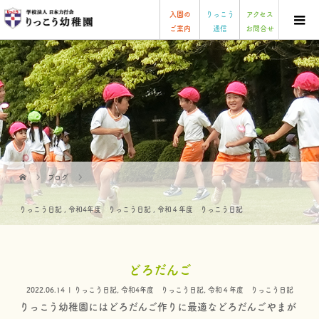
入園の
りっこう
アクセス
ご案内
通信
お問合せ
ブログ
りっこう日記
,
令和4年度 りっこう日記
,
令和４年度 りっこう日記
どろだんご
2022.06.14
りっこう日記
,
令和4年度 りっこう日記
,
令和４年度 りっこう日記
りっこう幼稚園にはどろだんご作りに最適などろだんごやまが