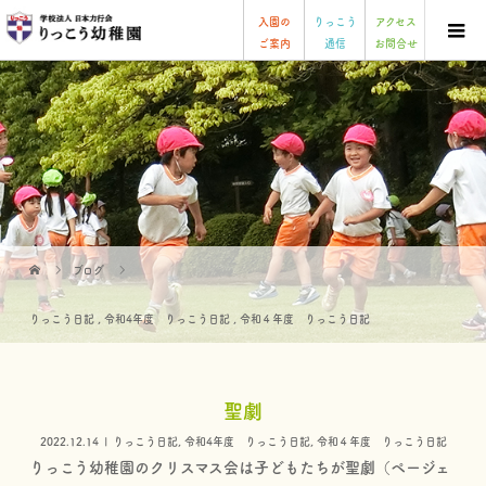
入園の
りっこう
アクセス
ご案内
通信
お問合せ
ブログ
りっこう日記
,
令和4年度 りっこう日記
,
令和４年度 りっこう日記
聖劇
2022.12.14
りっこう日記
,
令和4年度 りっこう日記
,
令和４年度 りっこう日記
りっこう幼稚園のクリスマス会は子どもたちが聖劇（ページェ