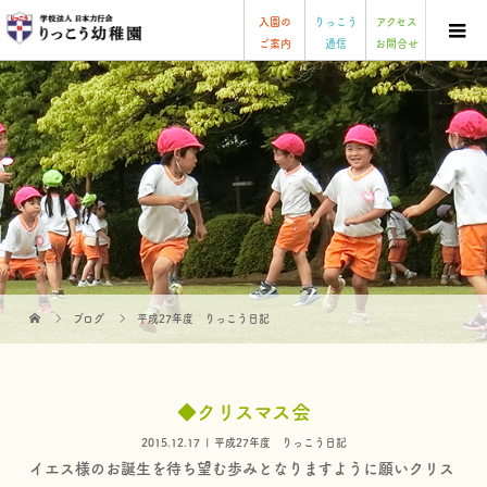
入園の
りっこう
アクセス
ご案内
通信
お問合せ
ブログ
平成27年度 りっこう日記
◆クリスマス会
2015.12.17
平成27年度 りっこう日記
イエス様のお誕生を待ち望む歩みとなりますように願いクリス