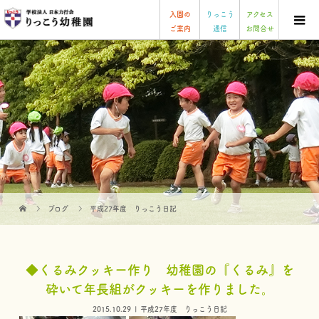
入園の
りっこう
アクセス
ご案内
通信
お問合せ
ブログ
平成27年度 りっこう日記
◆くるみクッキー作り 幼稚園の『くるみ』を
砕いて年長組がクッキーを作りました。
2015.10.29
平成27年度 りっこう日記