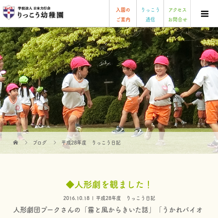
入園の
りっこう
アクセス
ご案内
通信
お問合せ
ブログ
平成28年度 りっこう日記
◆人形劇を観ました！
2016.10.18
平成28年度 りっこう日記
人形劇団プークさんの「霧と風からきいた話」「うかれバイオ