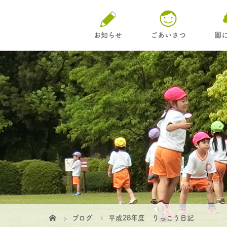
お知らせ
ごあいさつ
園
ブログ
平成28年度 りっこう日記