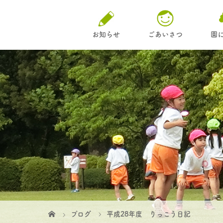
お知らせ
ごあいさつ
園
ブログ
平成28年度 りっこう日記