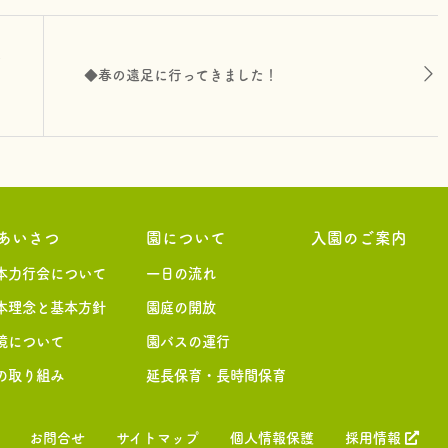
ご
◆春の遠足に行ってきました！
あいさつ
園について
入園のご案内
本力行会について
一日の流れ
本理念と基本方針
園庭の開放
境について
園バスの運行
の取り組み
延長保育・長時間保育
お問合せ
サイトマップ
個人情報保護
採用情報