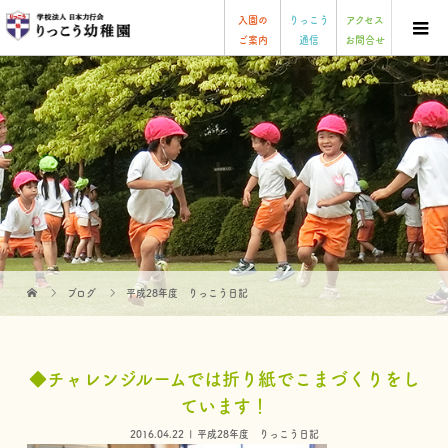
入園の
りっこう
アクセス
ご案内
通信
お問合せ
ブログ
平成28年度 りっこう日記
◆チャレンジルームでは折り紙でこまづくりをし
ています！
2016.04.22
平成28年度 りっこう日記