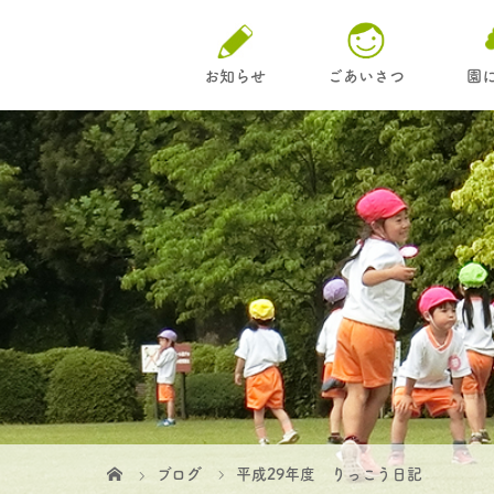
お知らせ
ごあいさつ
園
ブログ
平成29年度 りっこう日記