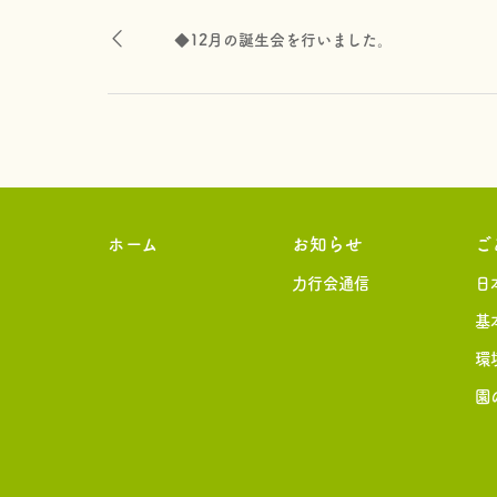
◆12月の誕生会を行いました。
ホーム
お知らせ
ご
力行会通信
日
基
環
園