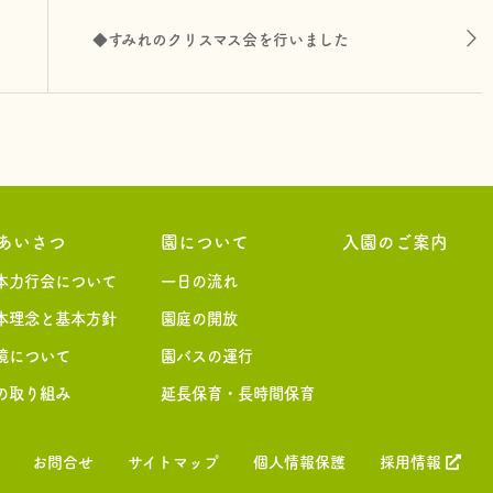
◆すみれのクリスマス会を行いました
あいさつ
園について
入園のご案内
本力行会について
一日の流れ
本理念と基本方針
園庭の開放
境について
園バスの運行
の取り組み
延長保育・長時間保育
お問合せ
サイトマップ
個人情報保護
採用情報