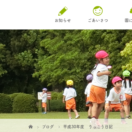
お知らせ
ごあいさつ
園
ブログ
平成30年度 りっこう日記