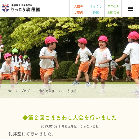
入園の
りっこう
アクセス
ご案内
通信
お問合せ
ブログ
令和元年度 りっこう日記
◆第２回こままわし大会を行いました
2019.07.02
令和元年度 りっこう日記
礼拝堂にて行いました。