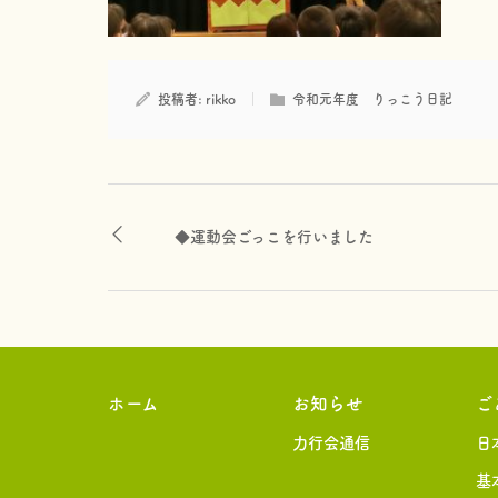
投稿者:
rikko
令和元年度 りっこう日記
◆運動会ごっこを行いました
ホーム
お知らせ
ご
力行会通信
日
基