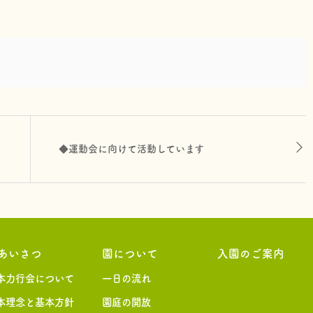
◆運動会に向けて活動しています
あいさつ
園について
入園のご案内
本力行会について
一日の流れ
本理念と基本方針
園庭の開放