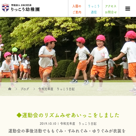
入園の
りっこう
アクセス
ご案内
通信
お問合せ
ブログ
令和元年度 りっこう日記
◆運動会のリズムみせあいっこをしました
2019.10.10
令和元年度 りっこう日記
運動会の事後活動でももぐみ・すみれぐみ・ゆりぐみが衣装を