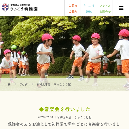
入園の
りっこう
アクセス
ご案内
通信
お問合せ
ブログ
令和元年度 りっこう日記
◆音楽会を行いました
2020.02.07
令和元年度 りっこう日記
保護者の方をお迎えして礼拝堂で学年ごとに音楽会を行いまし