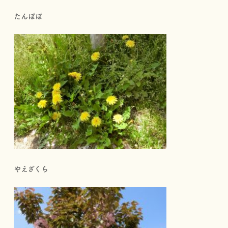
たんぽぽ
やえざくら