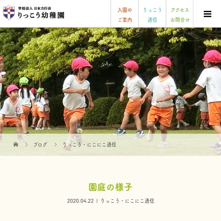
入園の
りっこう
アクセス
ご案内
通信
お問合せ
ブログ
りっこう・にこにこ通信
園庭の様子
2020.04.22
りっこう・にこにこ通信