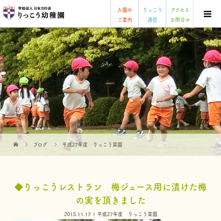
入園の
りっこう
アクセス
ご案内
通信
お問合せ
ブログ
平成27年度 りっこう菜園
◆りっこうレストラン 梅ジュース用に漬けた梅
の実を頂きました
2015.11.17
平成27年度 りっこう菜園