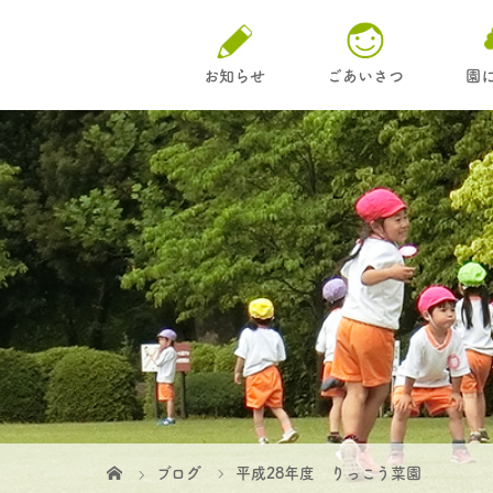
お知らせ
ごあいさつ
園
ブログ
平成28年度 りっこう菜園