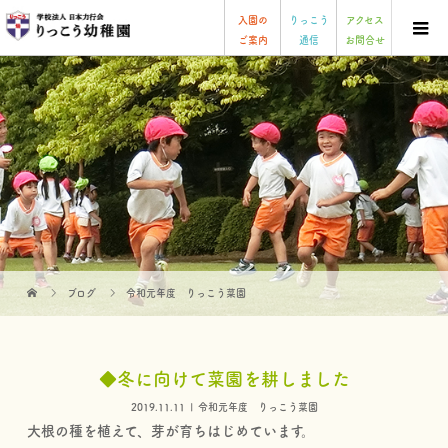
入園の
りっこう
アクセス
ご案内
通信
お問合せ
ブログ
令和元年度 りっこう菜園
◆冬に向けて菜園を耕しました
2019.11.11
令和元年度 りっこう菜園
大根の種を植えて、芽が育ちはじめています。