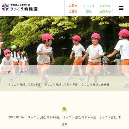
入園の
りっこう
アクセス
ご案内
通信
お問合せ
ブログ
りっこう日記
,
令和4年度 りっこう日記
,
令和４年度 りっこう日記
,
未分類
氷
2023.01.26
りっこう日記
,
令和4年度 りっこう日記
,
令和４年度 りっこう日記
,
未
分類