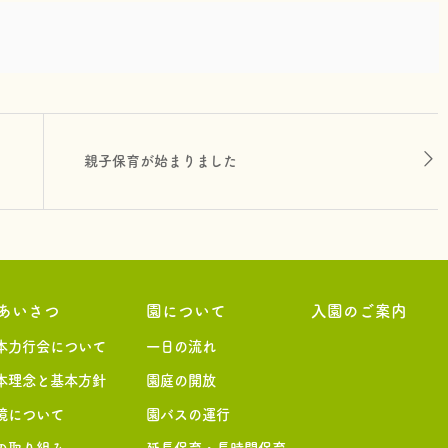
親子保育が始まりました
あいさつ
園について
入園のご案内
本力行会について
一日の流れ
本理念と基本方針
園庭の開放
境について
園バスの運行