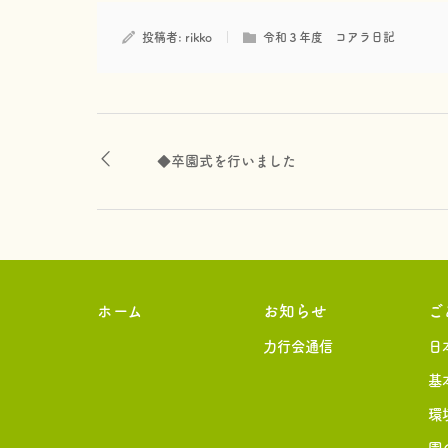
投稿者:
rikko
令和３年度 コアラ日記
◆卒園式を行いました
ホーム
お知らせ
ご
力行会通信
日
基
環