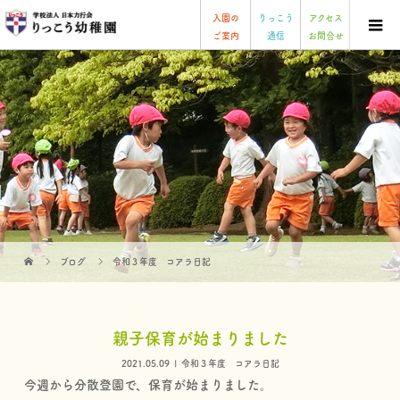
入園の
りっこう
アクセス
ご案内
通信
お問合せ
ブログ
令和３年度 コアラ日記
親子保育が始まりました
2021.05.09
令和３年度 コアラ日記
今週から分散登園で、保育が始まりました。