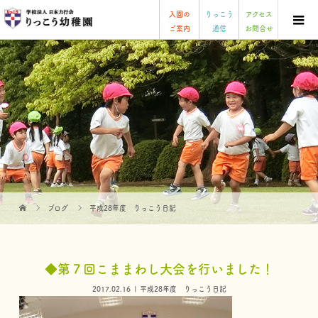
入園の
りっこう
アクセス
ご案内
通信
お問合せ
ブログ
平成28年度 りっこう日記
◆第７回こままわし大会を行いました！
2017.02.16
平成28年度 りっこう日記