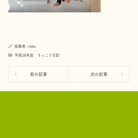
投稿者:
rikko
平成28年度 りっこう日記
前の記事
次の記事